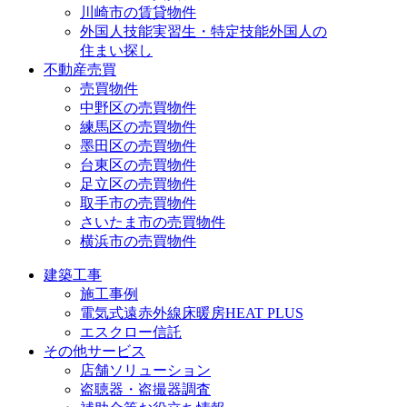
川崎市の賃貸物件
外国人技能実習生・特定技能外国人の
住まい探し
不動産売買
売買物件
中野区の売買物件
練馬区の売買物件
墨田区の売買物件
台東区の売買物件
足立区の売買物件
取手市の売買物件
さいたま市の売買物件
横浜市の売買物件
建築工事
施工事例
電気式遠赤外線床暖房HEAT PLUS
エスクロー信託
その他サービス
店舗ソリューション
盗聴器・盗撮器調査