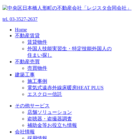
tel.
03-3527-2637
Home
不動産賃貸
賃貸物件
外国人技能実習生・特定技能外国人の
住まい探し
不動産売買
売買物件
建築工事
施工事例
電気式遠赤外線床暖房HEAT PLUS
エスクロー信託
その他サービス
店舗ソリューション
盗聴器・盗撮器調査
補助金等お役立ち情報
会社情報
採用情報