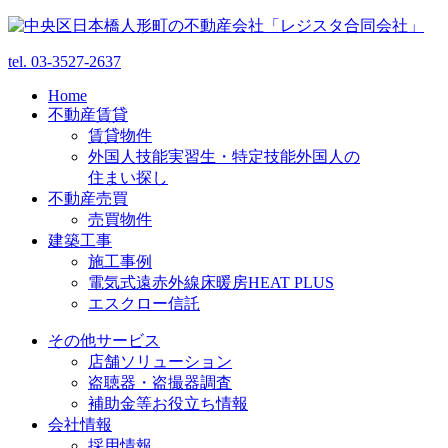
tel.
03-3527-2637
Home
不動産賃貸
賃貸物件
外国人技能実習生・特定技能外国人の
住まい探し
不動産売買
売買物件
建築工事
施工事例
電気式遠赤外線床暖房HEAT PLUS
エスクロー信託
その他サービス
店舗ソリューション
盗聴器・盗撮器調査
補助金等お役立ち情報
会社情報
採用情報