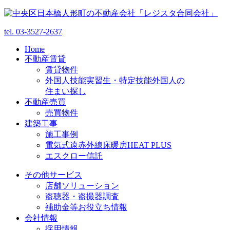
tel.
03-3527-2637
Home
不動産賃貸
賃貸物件
外国人技能実習生・特定技能外国人の
住まい探し
不動産売買
売買物件
建築工事
施工事例
電気式遠赤外線床暖房HEAT PLUS
エスクロー信託
その他サービス
店舗ソリューション
盗聴器・盗撮器調査
補助金等お役立ち情報
会社情報
採用情報