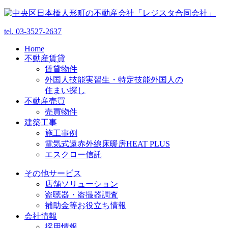
tel.
03-3527-2637
Home
不動産賃貸
賃貸物件
外国人技能実習生・特定技能外国人の
住まい探し
不動産売買
売買物件
建築工事
施工事例
電気式遠赤外線床暖房HEAT PLUS
エスクロー信託
その他サービス
店舗ソリューション
盗聴器・盗撮器調査
補助金等お役立ち情報
会社情報
採用情報