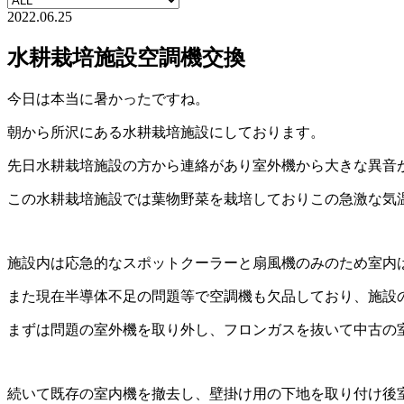
2022.06.25
水耕栽培施設空調機交換
今日は本当に暑かったですね。
朝から所沢にある水耕栽培施設にしております。
先日水耕栽培施設の方から連絡があり室外機から大きな異音
この水耕栽培施設では葉物野菜を栽培しておりこの急激な気
施設内は応急的なスポットクーラーと扇風機のみのため室内
また現在半導体不足の問題等で空調機も欠品しており、施設
まずは問題の室外機を取り外し、フロンガスを抜いて中古の
続いて既存の室内機を撤去し、壁掛け用の下地を取り付け後