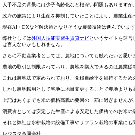
人手不足の背景には少子高齢化など根深い問題もありますが
政府の施策により生産を抑制していたことにより、農業生産
現在AI・DXなど解決策となりそうな農業技術は進んでい
弊社としては
外国人技能実習生賃貸ナビ
というサイトを運営
は言えないかもしれません。
さらに不動産業者としては、農地についても触れたいと思い
農地の取引は制限されており、農地を購入できるのは農業従
これは農地法で定められており、食糧自給率を維持するため
しかし農地転用として宅地に地目変更することで農地よりも
上記はあくまでも米の価格高騰の要因の一部に過ぎませんが
消費者としては安定した生産による安定した価格でのお米の
それと弊社は水耕栽培の設備工事やサフラン栽培の事業にも
レジスタ合同会社