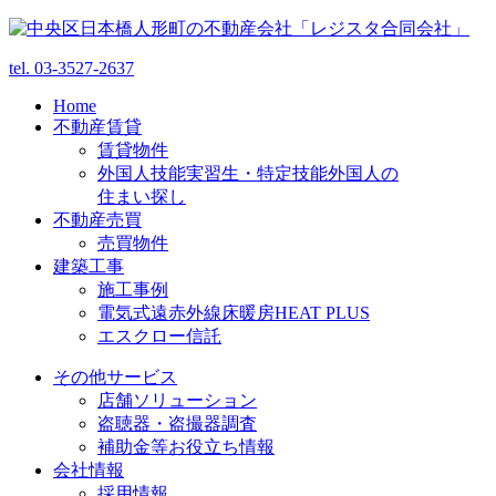
tel.
03-3527-2637
Home
不動産賃貸
賃貸物件
外国人技能実習生・特定技能外国人の
住まい探し
不動産売買
売買物件
建築工事
施工事例
電気式遠赤外線床暖房HEAT PLUS
エスクロー信託
その他サービス
店舗ソリューション
盗聴器・盗撮器調査
補助金等お役立ち情報
会社情報
採用情報