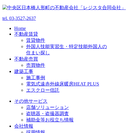
tel.
03-3527-2637
Home
不動産賃貸
賃貸物件
外国人技能実習生・特定技能外国人の
住まい探し
不動産売買
売買物件
建築工事
施工事例
電気式遠赤外線床暖房HEAT PLUS
エスクロー信託
その他サービス
店舗ソリューション
盗聴器・盗撮器調査
補助金等お役立ち情報
会社情報
採用情報