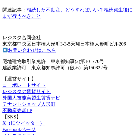
関連記事：
相続した不動産、どうすればいい？相続発生後に
まず行うべきこと
レジスタ合同会社
東京都中央区日本橋人形町3-3-5天翔日本橋人形町ビル206
お問い合わせはこちら
宅地建物取引業免許 東京都知事(2)第101770号
建設業許可 東京都知事許可（般-6）第150822号
【運営サイト】
コーポレートサイト
レジスタの賃貸サイト
外国人技能実習生賃貸ナビ
テナントショップ人形町
不動産売却LP
【SNS】
X（旧ツイッター）
Facebookページ